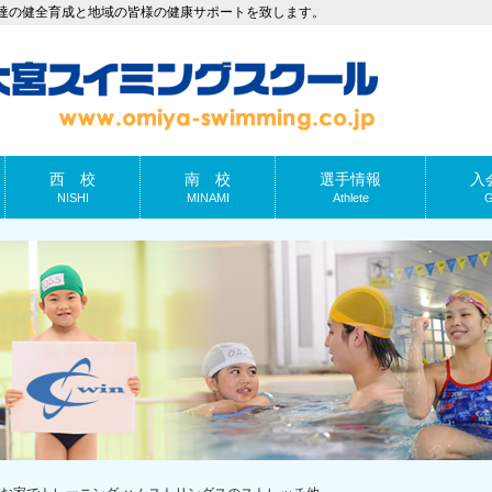
達の健全育成と地域の皆様の健康サポートを致します。
西 校
南 校
選手情報
入
NISHI
MINAMI
Athlete