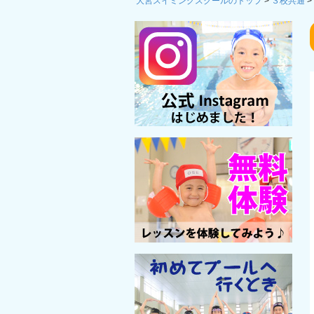
大宮スイミングスクールのトップ
>
３校共通
>