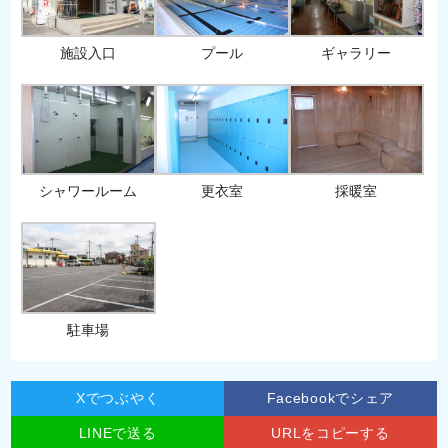
施設入口
プール
ギャラリー
シャワールーム
更衣室
採暖室
駐車場
Xでつぶやく
Facebookでシェア
LINEで送る
URLをコピーする