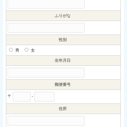
ふりがな
性別
男
女
生年月日
郵便番号
〒
-
住所