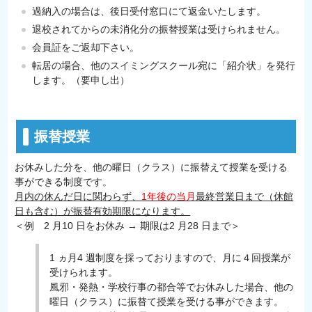
過納入の場合は、後日受付窓口にて返金いたします。
退校されてからの未消化分の振替授業は受けられません。
会員証をご返却下さい。
転居の場合、他のスイミングスクール宛に「紹介状」を発行
します。（要申し出）
振替授業
お休みした分を、他の曜日（クラス）に振替えて授業を受ける
事ができる制度です。
月内の休んだ日に関わらず、
1年後の当月
最終営業日まで（休館
日も含む）が振替有効期限になります。
＜例 2 月10 日をお休み → 期限は2 月28 日まで＞
1 ヵ月4 週制度を採っておりますので、月に４回授業が
受けられます。
風邪・発熱・学校行事の都合等でお休みした場合、他の
曜日（クラス）に振替て授業を受ける事ができます。