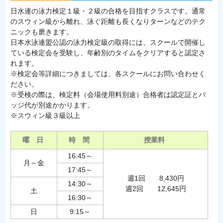
日水連の泳力検定１級・２級の合格を目指すクラスです。通常
のスウィン級から離れ、泳ぐ距離も長くなりターンなどのテク
ニックも磨きます。
日本水泳連盟公認の泳力検定級の取得には、スクールで開催し
ている検定会を受験し、年齢別のタイムをクリアすると認定さ
れます。
※検定会等詳細につきましては、各スクールにお問い合わせく
ださい。
※受検の際は、検定料（会場使用料別途）合格者は認定証とバ
ッジ代が別途かかります。
※スウィン級３級以上
曜 日
時 間
授業料
16:45～
月～金
17:45～
週1回 8,430円
14:30～
週2回 12,645円
土
16:30～
日
9:15～