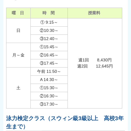
曜 日
時 間
授業料
① 9:15～
日
②10:30～
③12:40～
①15:45～
月～金
②16:45～
週1回 8,430円
③17:45～
週2回 12,645円
午前 11:50～
A 14:30～
土
①15:30～
②16:30～
③17:30～
泳力検定クラス（スウィン級3級以上 高校3年
生まで）