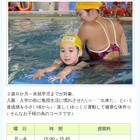
２歳６か月～未就学児までが対象。
入園・入学の前に集団生活に慣れさせたい♪・「出来た」 という
達成感を小さい頃から♪・楽しくゆっくり運動して健康な体作り
♪ そんなお子様の為のコースです♪
曜 日
時 間
授業料
月～金
15:00～15.45