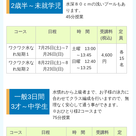
水深８０ｃｍの浅いプールもあ
2歳半～未就学児
ります。
45分授業
コース
日程
時 間
受講料
定
(税込)
員
ワクワク水な
7月25日(土)～7
土曜 13:00
各
れ短期１
月26日(日)
～13:45
4,600
15
日曜 12:40
円
ワクワク水な
8月22日(土)～8
名
～13:25
れ短期２
月23日(日)
水慣れから上級者まで、お子様の泳力に
一般3日間
合わせてクラス編成を行いますので、無
理なく安心して通う事ができます。
3才～中学生
※おひとり様2コースまで
75分授業
コース
日程
時 間
受講料
定