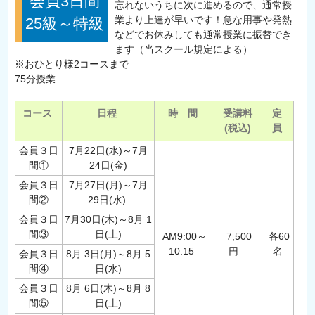
会員3日間
忘れないうちに次に進めるので、通常授
業より上達が早いです！急な用事や発熱
25級～特級
などでお休みしても通常授業に振替でき
ます（当スクール規定による）
※おひとり様2コースまで
75分授業
コース
日程
時 間
受講料
定
(税込)
員
会員３日
7月22日(水)～7月
間①
24日(金)
会員３日
7月27日(月)～7月
間②
29日(水)
会員３日
7月30日(木)～8月 1
間③
日(土)
AM9:00～
7,500
各60
10:15
円
名
会員３日
8月 3日(月)～8月 5
間④
日(水)
会員３日
8月 6日(木)～8月 8
間⑤
日(土)