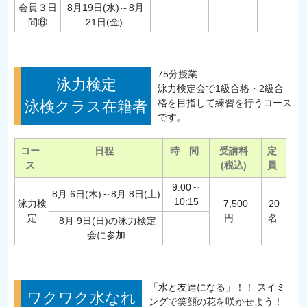
会員３日
8月19日(水)～8月
間⑥
21日(金)
75分授業
泳力検定
泳力検定会で1級合格・2級合
格を目指して練習を行うコース
泳検クラス在籍者
です。
コー
日程
時 間
受講料
定
ス
(税込)
員
9:00～
8月 6日(木)～8月 8日(土)
10:15
泳力検
7,500
20
定
円
名
8月 9日(日)の泳力検定
会に参加
「水と友達になる」！！ スイミ
ワクワク水なれ
ングで笑顔の花を咲かせよう！