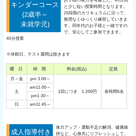
キンダーコース
と少し短い授業時間となります。
25段階のカリキュラムに沿って、
(2歳半～
無理なくゆっくり練習していきま
未就学児)
す。同年代のお子様と一緒ですの
で、安心してご参加できます。
45分授業
※休館日、テスト週間は除きます
曜 日
時 間
料金(税込)
定員
月～金
pm 3:00～
am11:00～
土
1回につき 1,200円
各時間6名
pm1:30～
日
am11:45～
体力アップ・運動不足の解消、健康維
成人指導付き
持など、心身共にリフレッシュして、