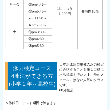
月～金
②pm4:45～
1回につき
③pm5:45～
各時間10名
1,200円
am 11:50～
A pm2:30～
土
①pm3:30～
②pm4:30～
③pm5:30～
日本水泳連盟主催の泳力検定
泳力検定コース
に合格することを第１目標に
水泳指導を行います。他のス
4泳法ができる方
クールにはない人気のクラス
(小学１年～高校生)
です。
60分授業
※休館日、テスト週間は除きます