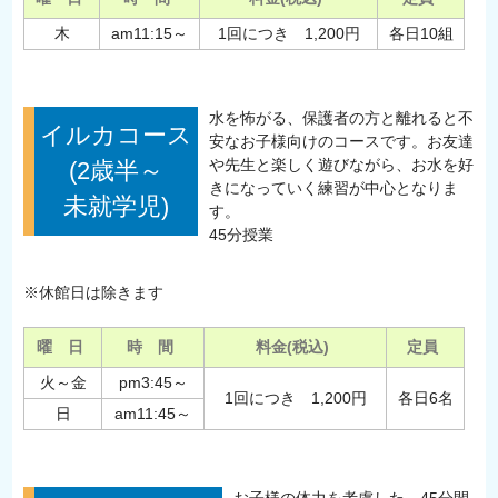
木
am11:15～
1回につき 1,200円
各日10組
水を怖がる、保護者の方と離れると不
イルカコース
安なお子様向けのコースです。お友達
や先生と楽しく遊びながら、お水を好
(2歳半～
きになっていく練習が中心となりま
未就学児)
す。
45分授業
※休館日は除きます
曜 日
時 間
料金(税込)
定員
火～金
pm3:45～
1回につき 1,200円
各日6名
日
am11:45～
お子様の体力を考慮した、45分間