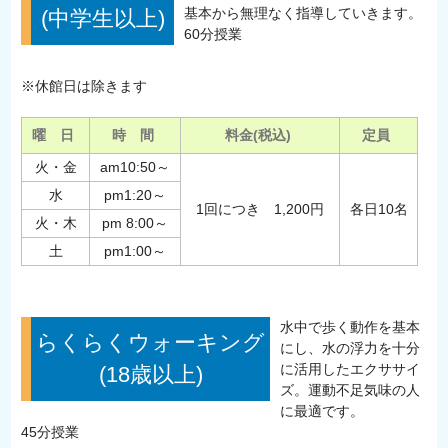
基本から無理なく指導していきます。
(中学生以上)
60分授業
※休館日は除きます
曜 日
時 間
料金(税込)
定員
火・金
am10:50～
水
pm1:20～
1回につき 1,200円
各日10名
火・木
pm 8:00～
土
pm1:00～
水中で歩く動作を基本
らくらくウォーキング
にし、水の浮力を十分
に活用したエクササイ
(18歳以上)
ズ。運動不足気味の人
に最適です。
45分授業