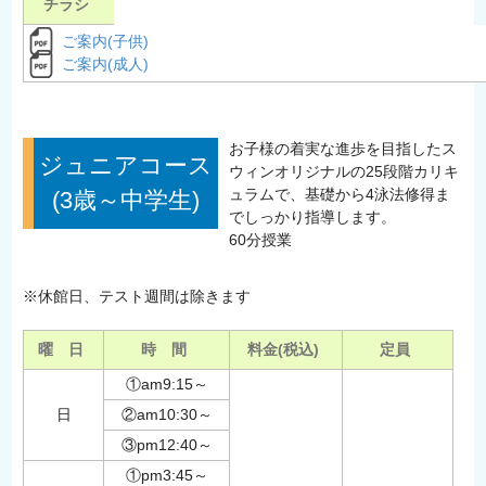
チラシ
ご案内(子供)
ご案内(成人)
お子様の着実な進歩を目指したス
ジュニアコース
ウィンオリジナルの25段階カリキ
ュラムで、基礎から4泳法修得ま
(3歳～中学生)
でしっかり指導します。
60分授業
※休館日、テスト週間は除きます
曜 日
時 間
料金(税込)
定員
①am9:15～
日
②am10:30～
③pm12:40～
①pm3:45～