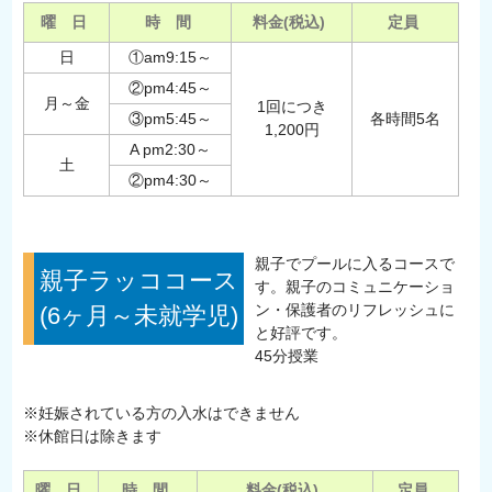
曜 日
時 間
料金(税込)
定員
日
①am9:15～
②pm4:45～
月～金
1回につき
③pm5:45～
各時間5名
1,200円
A pm2:30～
土
②pm4:30～
親子でプールに入るコースで
親子ラッココース
す。親子のコミュニケーショ
ン・保護者のリフレッシュに
(6ヶ月～未就学児)
と好評です。
45分授業
※妊娠されている方の入水はできません
※休館日は除きます
曜 日
時 間
料金(税込)
定員