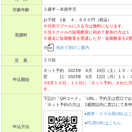
２歳半～未就学児
対象年齢
お子様 1名 ４，６００円（税込）
※付添でプールに入る方は無料になります。
※当スクールの短期教室に初めて参加の方は１
受講料
※過去に短期教室を受講した方・短期教室を2
※
初めて割のご案内
２０組
定 員
ネット予約 2023年 6月 10日（土）１０：
窓 口 2023年 6月 12日（月）１１：
申込開始
※6月１０日・１１日に「ネット予約」された
す。
下記の「QRコード」「URL」予約又は窓口で
「ネット予約の方は、1週間以内に窓口にて本
●携帯・スマホ用URLは
●PC用URLはこちら
申込方法