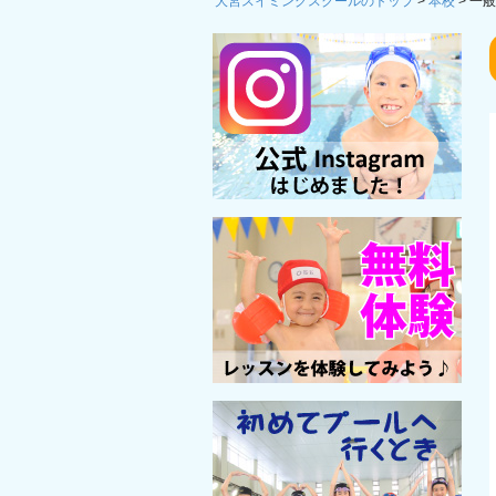
大宮スイミングスクールのトップ
>
本校
>
一般