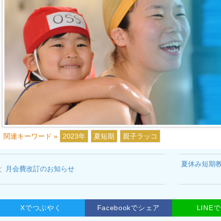
関連キーワード »
2023年
夏短期
親子ラッコ
夏休み短期
月会費改訂のお知らせ
Xでつぶやく
Facebookでシェア
LINE