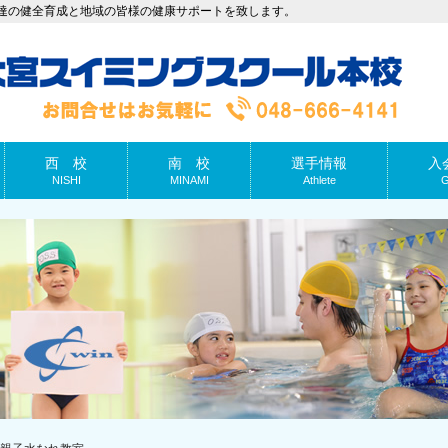
達の健全育成と地域の皆様の健康サポートを致します。
西 校
南 校
選手情報
入
NISHI
MINAMI
Athlete