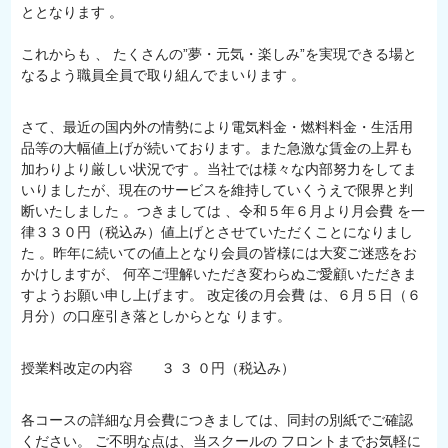
ととなります 。
これからも 、 たくさんの”夢・元気・楽しみ”を実現できる場と
なるよう職員全員で取り組んでまいります 。
さて、最近の国内外の情勢により電気料金・燃料料金・生活用
品等の大幅値上げが続いております。また急激な賃金の上昇も
加わりより厳しい状況です 。当社では様々な内部努力をしてま
いりましたが、現在のサービスを維持していくうえで限界と判
断いたしました 。つきましては 、令和５年６月より月会費 を一
律３３０円（税込み）値上げとさせていただくことになりまし
た 。昨年に続いての値上となり会員の皆様には大変ご迷惑をお
かけしますが、 何卒ご理解いただき変わらぬご愛顧いただきま
すようお願い申し上げます。 改定後の月会費 は、６月５日（６
月分）の口座引き落としからとな ります。
授業料改定の内容 ３ ３ ０円（税込み）
各コースの詳細な月会費につきましては、同封の別紙でご確認
ください。 ご不明な点は、当スクールの フロントまでお気軽に