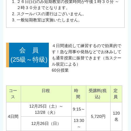
２６日(日)のみ短期教室の授業時間が午後１時３０分 ～
２時３０分までとなります。
スクールバスの運行はございません。
一般短期教室は実施いたしません。
４日間連続して練習するので効果的で
会 員
す！急な用事や発熱などでお休みして
も通常授業に振替できます（当スクー
(25級～特級)
ル規定による）
60分授業
コー
日程
時
受講料(税
定
ス
間
込)
員
12月25日（土）～
9:15～
12/28（火）
120
4日間
5,720円
名
13:30
12月26日（日）
～