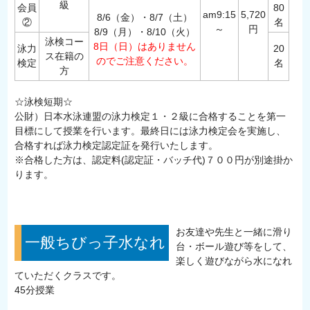
級
会員
80
am9:15
5,720
8/6（金）・8/7（土）
②
名
～
円
8/9（月）・8/10（火）
泳検コー
8日（日）はありません
泳力
20
ス在籍の
のでご注意ください。
検定
名
方
☆泳検短期☆
公財）日本水泳連盟の泳力検定１・２級に合格することを第一
目標にして授業を行います。最終日には泳力検定会を実施し、
合格すれば泳力検定認定証を発行いたします。
※合格した方は、認定料(認定証・バッチ代)７００円が別途掛か
ります。
お友達や先生と一緒に滑り
一般ちびっ子水なれ
台・ボール遊び等をして、
楽しく遊びながら水になれ
ていただくクラスです。
45分授業