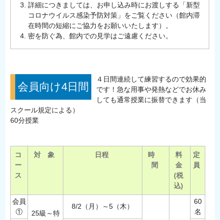
詳細につきましては、お申し込み時にお渡しする「新型
コロナウイルス感染予防対策」をご覧ください（館内滞
在時間の短縮にご協力をお願いいたします）。
密を防ぐ為、館内での見学はご遠慮ください。
４日間連続して練習するので効果的
会員向け4日間
です！急な用事や発熱などでお休み
しても通常授業に振替できます（当
スクール規定による）
60分授業
コ
対 象
日程
時
料
定
ー
間
金
員
ス
(税
込)
会員
60
8/2（月）～5（木）
①
名
25級～特