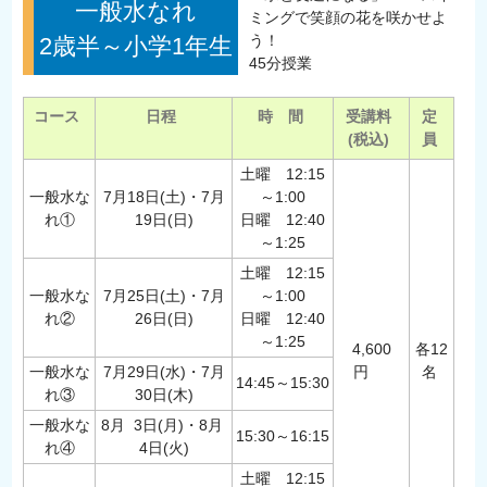
一般水なれ
ミングで笑顔の花を咲かせよ
う！
2歳半～小学1年生
45分授業
コース
日程
時 間
受講料
定
(税込)
員
土曜 12:15
一般水な
7月18日(土)・7月
～1:00
れ①
19日(日)
日曜 12:40
～1:25
土曜 12:15
一般水な
7月25日(土)・7月
～1:00
れ②
26日(日)
日曜 12:40
～1:25
4,600
各12
一般水な
7月29日(水)・7月
円
名
14:45～15:30
れ③
30日(木)
一般水な
8月 3日(月)・8月
15:30～16:15
れ④
4日(火)
土曜 12:15