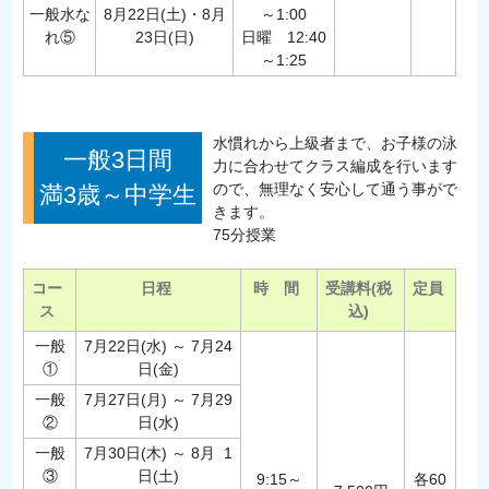
一般水な
8月22日(土)・8月
～1:00
れ⑤
23日(日)
日曜 12:40
～1:25
水慣れから上級者まで、お子様の泳
一般3日間
力に合わせてクラス編成を行います
ので、無理なく安心して通う事がで
満3歳～中学生
きます。
75分授業
コー
日程
時 間
受講料(税
定員
ス
込)
一般
7月22日(水) ～ 7月24
①
日(金)
一般
7月27日(月) ～ 7月29
②
日(水)
一般
7月30日(木) ～ 8月 1
③
日(土)
9:15～
各60