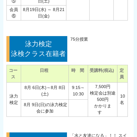
⑤
日(土)
会員
8月19日(水) ～ 8月21
⑥
日(金)
75分授業
泳力検定
泳検クラス在籍者
コー
日程
時 間
受講料(税込)
定
ス
員
7,500円
8月 6日(木)～8月 8日
9:15～
検定会は別途
(土)
10:30
泳力
10
500円
検定
名
8月 9日(日)の泳力検定
かかりま
会に参加
す
「水と友達になる」！！ スイ