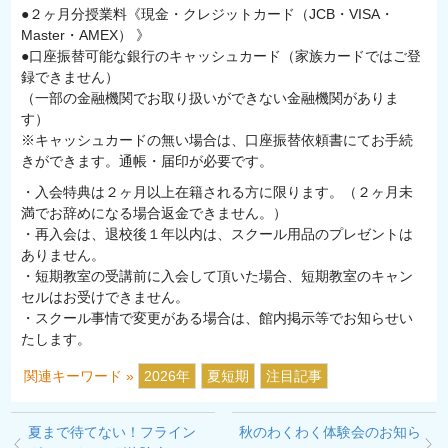
●２ヶ月分授業料《現金・クレジットカード（JCB・VISA・
Master・AMEX） 》
●口座振替可能な銀行のキャッシュカード（家族カードではご登
録できません）
（一部の金融機関でお取り扱いができない金融機関がありま
す）
※キャッシュカードの無い場合は、口座振替依頼書にてお手続
きができます。通帳・届印が必要です。
・入会特典は２ヶ月以上在籍される方に限ります。（２ヶ月未
満でお辞めになる場合返金できません。）
・再入会は、退校後１年以内は、スクール用品のプレゼントは
ありません。
・短期教室の受講前に入会して頂いた場合、短期教室のキャン
セルはお受けできません。
・スクール事情で変更がある場合は、館内掲示等でお知らせい
たします。
関連キーワード »
2026年
夏短期
注目記事
夏まで待てない！フライン
秋のわくわく体験会のお知ら