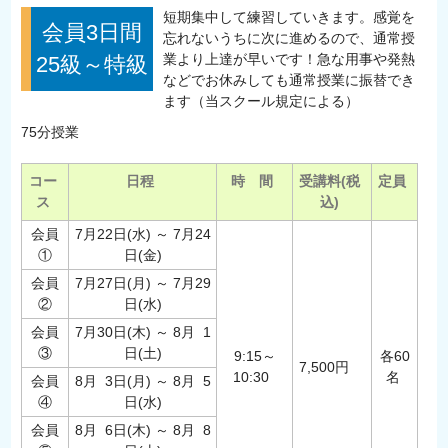
短期集中して練習していきます。感覚を
会員3日間
忘れないうちに次に進めるので、通常授
業より上達が早いです！急な用事や発熱
25級～特級
などでお休みしても通常授業に振替でき
ます（当スクール規定による）
75分授業
コー
日程
時 間
受講料(税
定員
ス
込)
会員
7月22日(水) ～ 7月24
①
日(金)
会員
7月27日(月) ～ 7月29
②
日(水)
会員
7月30日(木) ～ 8月 1
③
日(土)
9:15～
各60
7,500円
10:30
名
会員
8月 3日(月) ～ 8月 5
④
日(水)
会員
8月 6日(木) ～ 8月 8