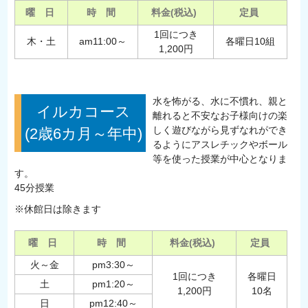
曜 日
時 間
料金(税込)
定員
1回につき
木・土
am11:00～
各曜日10組
1,200円
水を怖がる、水に不慣れ、親と
イルカコース
離れると不安なお子様向けの楽
しく遊びながら見ずなれができ
(2歳6カ月～年中)
るようにアスレチックやボール
等を使った授業が中心となりま
す。
45分授業
※休館日は除きます
曜 日
時 間
料金(税込)
定員
火～金
pm3:30～
1回につき
各曜日
土
pm1:20～
1,200円
10名
日
pm12:40～