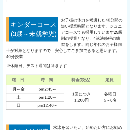
お子様の体力を考慮した40分間の
キンダーコース
短い授業時間となります。ジュニ
アコースでも採用しています25級
(3歳～未就学児)
制の授業となり、4泳法修得の練
習をします。同じ年代のお子様同
士が対象となりますので、安心してご参加できると思います。
40分授業
※休館日、テスト週間は除きます
曜 日
時 間
料金(税込)
定員
月～金
pm2:45～
1回につき
各曜日
土
pm1:20～
1,200円
5～8名
日
pm12:40～
水泳を習いたい、始めたい方にお勧め