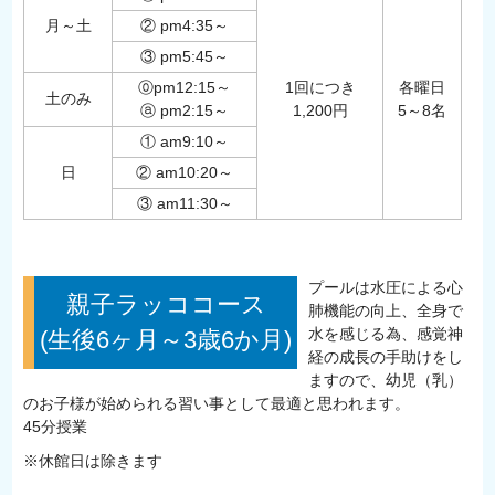
月～土
② pm4:35～
③ pm5:45～
⓪pm12:15～
1回につき
各曜日
土のみ
ⓐ pm2:15～
1,200円
5～8名
① am9:10～
日
② am10:20～
③ am11:30～
プールは水圧による心
親子ラッココース
肺機能の向上、全身で
水を感じる為、感覚神
(生後6ヶ月～3歳6か月)
経の成長の手助けをし
ますので、幼児（乳）
のお子様が始められる習い事として最適と思われます。
45分授業
※休館日は除きます