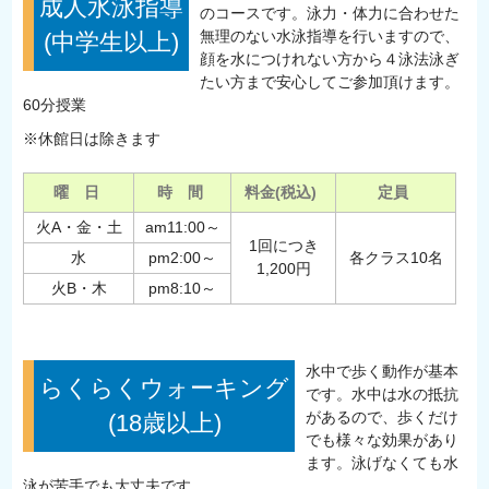
成人水泳指導
のコースです。泳力・体力に合わせた
無理のない水泳指導を行いますので、
(中学生以上)
顔を水につけれない方から４泳法泳ぎ
たい方まで安心してご参加頂けます。
60分授業
※休館日は除きます
曜 日
時 間
料金(税込)
定員
火A・金・土
am11:00～
1回につき
水
pm2:00～
各クラス10名
1,200円
火B・木
pm8:10～
水中で歩く動作が基本
らくらくウォーキング
です。水中は水の抵抗
があるので、歩くだけ
(18歳以上)
でも様々な効果があり
ます。泳げなくても水
泳が苦手でも大丈夫です。