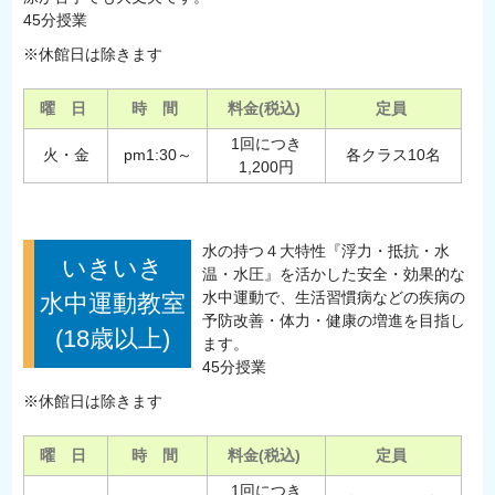
45分授業
※休館日は除きます
曜 日
時 間
料金(税込)
定員
1回につき
火・金
pm1:30～
各クラス10名
1,200円
水の持つ４大特性『浮力・抵抗・水
いきいき
温・水圧』を活かした安全・効果的な
水中運動で、生活習慣病などの疾病の
水中運動教室
予防改善・体力・健康の増進を目指し
(18歳以上)
ます。
45分授業
※休館日は除きます
曜 日
時 間
料金(税込)
定員
1回につき