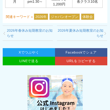
月
pm1:30～
各クラス10名
1,200円
関連キーワード »
2026年
ジャパンオープン
体験会
2026年春休み短期教室のお知
2026年夏休み短期教室のお知
らせ
らせ
Xでつぶやく
Facebookでシェア
LINEで送る
URLをコピーする