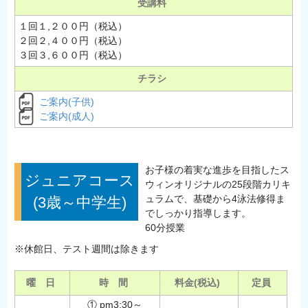
受講料
１回１,２００円（税込）
２回２,４００円（税込）
３回３,６００円（税込）
チラシ
ご案内(子供)
ご案内(成人)
お子様の着実な進歩を目指したス
ジュニアコース
ウィンオリジナルの25段階カリキ
ュラムで、基礎から4泳法修得ま
(3歳～中学生)
でしっかり指導します。
60分授業
※休館日、テスト週間は除きます
曜 日
時 間
料金(税込)
定員
① pm3:30～