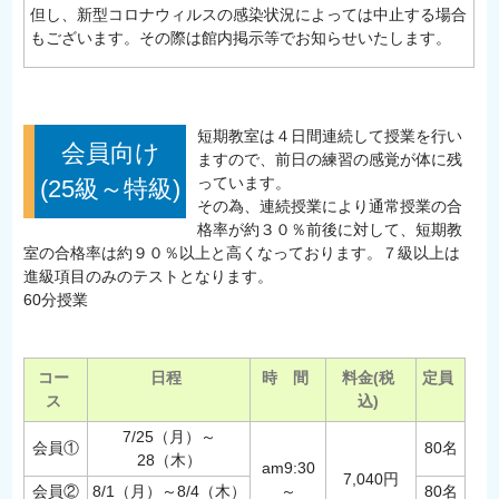
但し、新型コロナウィルスの感染状況によっては中止する場合
もございます。その際は館内掲示等でお知らせいたします。
短期教室は４日間連続して授業を行い
会員向け
ますので、前日の練習の感覚が体に残
っています。
(25級～特級)
その為、連続授業により通常授業の合
格率が約３０％前後に対して、短期教
室の合格率は約９０％以上と高くなっております。７級以上は
進級項目のみのテストとなります。
60分授業
コー
日程
時 間
料金(税
定員
ス
込)
7/25（月）～
会員①
80名
28（木）
am9:30
7,040円
会員②
8/1（月）～8/4（木）
～
80名