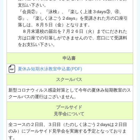
支払い下さい。
『会員②』、『泳検』、『楽しく上達３days③、④、
⑤』、『楽しく泳ごう２days』を受講された方の口座引
落しは、８月５日（金）となります。
８月末退校の届出を７月２６日（火）までにだされた
方は口座での引落しができませんので、窓口にて受講料
をお支払い下さい。
申込書
夏休み短期水泳教室申込書(PDF)
スクールバス
新型コロナウィルス感染対策として今年の夏休み短期教室のス
クールバスの運行はございません。
プールサイド
見学会について
全コースの２日目、３日目（たのしく泳ごう２daysは２日目
のみ）にプールサイド見学会を実施する予定となっておりま
す。