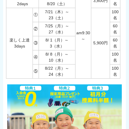
3,800円
2days
8/20（土）
名
7/21（木）～
100
①
23（土）
名
7/25（月）～
60
②
27（水）
名
am9:30
～
楽しく上達
8/ 1（月）～
60
③
5,900円
3days
3（水）
名
8/ 8（月）～
100
④
10（水）
名
8/22（月）～
100
⑤
24（水）
名