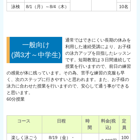
泳検
8/1（月）～8/4（木）
10名
通常ではできにくい長期の休みを
一般向け
利用した連続受講により、お子様
の泳力アップを目指したレッスン
(満3才～中学生)
です。短期教室は３日間連続して
授業を行いますので、前日の練習
の感覚が体に残っています。その為、苦手な練習の克服も早
く、次のステップに行きやすいと思われます。また、お子様の
泳力に合わせた授業を行いますので、安心して通う事ができる
と思います。
60分授業
コース
日程
時
料金(税
定
間
込)
員
楽しく泳ごう
8/19（金）・
100