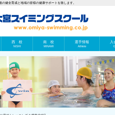
達の健全育成と地域の皆様の健康サポートを致します。
西 校
南 校
選手情報
入
NISHI
MINAMI
Athlete