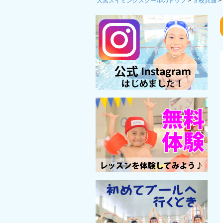
大宮スイミングスクールのトップ
>
３校共通
>