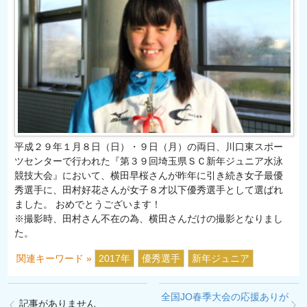
平成２９年１月８日（日）・９日（月）の両日、川口東スポー
ツセンターで行われた『第３９回埼玉県ＳＣ新年ジュニア水泳
競技大会』において、横田早桜さんが昨年に引き続き女子最優
秀選手に、田村好花さんが女子８才以下優秀選手として選ばれ
ました。 おめでとうございます！
※撮影時、田村さん不在の為、横田さんだけの撮影となりまし
た。
関連キーワード »
2017年
優秀選手
新年ジュニア
全国JO春季大会の応援ありが
記事がありません