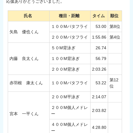
応援ありがとうございました。
氏名
種目・距離
タイム
順位
１００Mバタフライ
53.00
第8位
矢島 優也くん
２００Mバタフライ
1:55.86
第4位
５０M背泳ぎ
26.74
内藤 良太くん
１００M背泳ぎ
56.79
２００M背泳ぎ
2:03.26
第12
赤羽根 康太くん
１００Mバタフライ
53.22
位
２００M平泳ぎ
2:14.07
２００M個人メドレ
2:03.82
宮本 一平くん
ー
４００M個人メドレ
4:28.80
ー