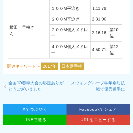
１００M平泳ぎ
1:11.79
２００M平泳ぎ
2:31.96
横田 早桜さ
２００M個人メドレ
第10
2:16.16
ん
ー
位
４００M個人メドレ
第12
4:50.71
ー
位
関連キーワード »
2017年
日本選手権
全国JO春季大会の応援ありが
スウィングループ学年別対抗
とうございました
戦で優秀選手に
Xでつぶやく
Facebookでシェア
LINEで送る
URLをコピーする