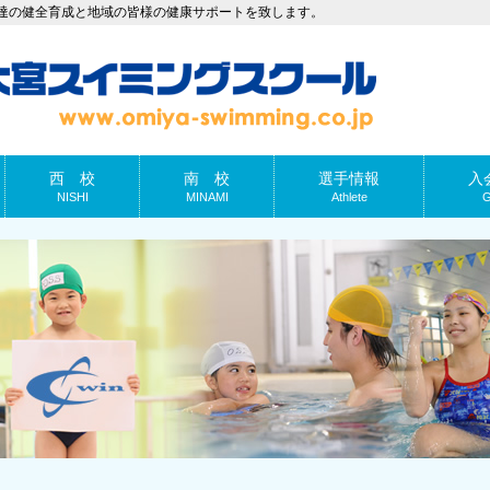
達の健全育成と地域の皆様の健康サポートを致します。
西 校
南 校
選手情報
入
NISHI
MINAMI
Athlete