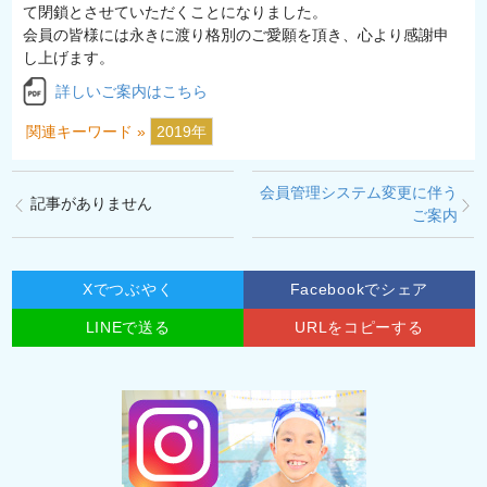
て閉鎖とさせていただくことになりました。
会員の皆様には永きに渡り格別のご愛願を頂き、心より感謝申
し上げます。
詳しいご案内はこちら
関連キーワード »
2019年
会員管理システム変更に伴う
記事がありません
ご案内
Xでつぶやく
Facebookでシェア
LINEで送る
URLをコピーする