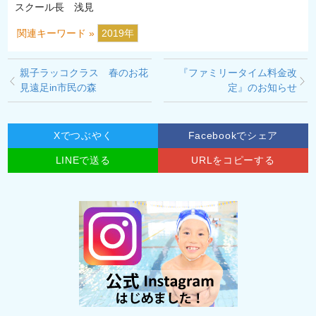
スクール長 浅見
関連キーワード »
2019年
親子ラッコクラス 春のお花
『ファミリータイム料金改
見遠足in市民の森
定』のお知らせ
Xでつぶやく
Facebookでシェア
LINEで送る
URLをコピーする