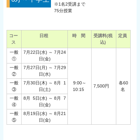
※1名2受講まで
75分授業
コー
日程
時 間
受講料(税
定員
ス
込)
一般
7月22日(水) ～ 7月24
①
日(金)
一般
7月27日(月) ～ 7月29
②
日(水)
一般
7月30日(木) ～ 8月 1
9:00～
各60
7,500円
③
日(土)
10:15
名
一般
8月 5日(水) ～ 8月 7
④
日(金)
一般
8月19日(水) ～ 8月21
⑤
日(金)