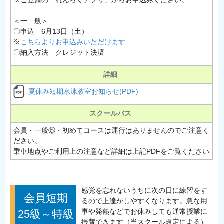
＜一 般＞
〇申込 6月13日（土）
※
こちらよりお申込みいただけます
〇納入方法 クレジット決済
詳細
夏休み短期水泳教室お知らせ(PDF)
スクールバス
会員・一般⑤・初めてコースは運行はありませんのでご注意く
ださい。
乗車地点やご利用上の注意など詳細は上記PDFをご覧ください
感覚を忘れないうちに次の日に練習をす
会員短期
るので上達がしやすくなります。急な用
事や発熱などでお休みしても通常授業に
25級～特級
振替できます（当スクール規定による）