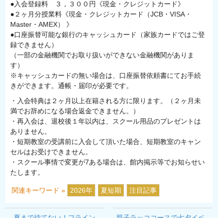
●入会登録料 ３，３００円《現金・クレジットカード》
●２ヶ月分授業料《現金・クレジットカード（JCB・VISA・
Master・AMEX） 》
●口座振替可能な銀行のキャッシュカード（家族カードではご登
録できません）
（一部の金融機関でお取り扱いができない金融機関がありま
す）
※キャッシュカードの無い場合は、口座振替依頼書にてお手続
きができます。通帳・届印が必要です。
・入会特典は２ヶ月以上在籍される方に限ります。（２ヶ月未
満でお辞めになる場合返金できません。）
・再入会は、退校後１年以内は、スクール用品のプレゼントは
ありません。
・短期教室の受講前に入会して頂いた場合、短期教室のキャン
セルはお受けできません。
・スクール事情で変更が7ある場合は、館内掲示等でお知らせい
たします。
関連キーワード »
2026年
夏短期
注目記事
夏まで待てない！フライン
親子ラッココースで七夕イベ