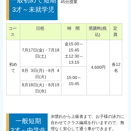
一般初めて短期
45分授業
3才～未就学児
コー
日程
時 間
受講料(税
定
ス
込)
員
金15:00～
7月17日(金)・7月18
15:45
日(土)
土12:30～
13:15
初め
各12
4,600円
て
8月 3日(月)・8月 4
名
日(火)
15:00～
15:45
8月18日(火)・8月19
日(水)
水慣れから上級者まで、お子様の泳力に
一般短期
合わせてクラス編成を行いますので、無
理なく安心して通う事ができます。
3才～中学生