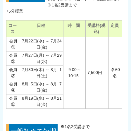
※1名2受講まで
75分授業
コー
日程
時 間
受講料(税
定員
ス
込)
会員
7月22日(水) ～ 7月24
①
日(金)
会員
7月27日(月) ～ 7月29
②
日(水)
会員
7月30日(木) ～ 8月 1
9:00～
各60
7,500円
③
日(土)
10:15
名
会員
8月 5日(水) ～ 8月 7
④
日(金)
会員
8月19日(水) ～ 8月21
⑤
日(金)
※1名2受講まで