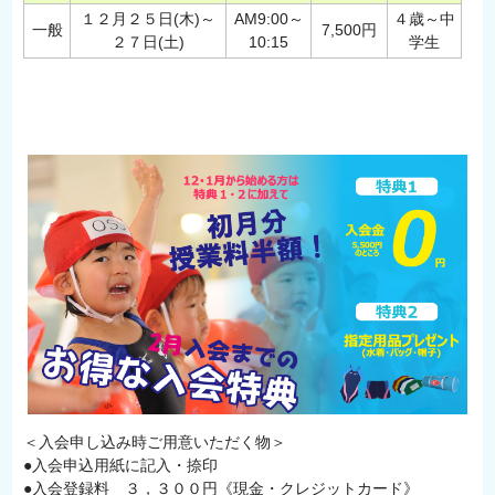
１２月２５日(木)～
AM9:00～
４歳～中
一般
7,500円
２７日(土)
10:15
学生
＜入会申し込み時ご用意いただく物＞
●入会申込用紙に記入・捺印
●入会登録料 ３，３００円《現金・クレジットカード》