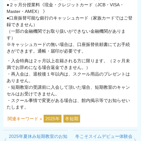
●２ヶ月分授業料《現金・クレジットカード（JCB・VISA・
Master・AMEX） 》
●口座振替可能な銀行のキャッシュカード（家族カードではご登
録できません）
（一部の金融機関でお取り扱いができない金融機関がありま
す）
※キャッシュカードの無い場合は、口座振替依頼書にてお手続
きができます。通帳・届印が必要です。
・入会特典は２ヶ月以上在籍される方に限ります。（２ヶ月未
満でお辞めになる場合返金できません。）
・再入会は、退校後１年以内は、スクール用品のプレゼントは
ありません。
・短期教室の受講前に入会して頂いた場合、短期教室のキャン
セルはお受けできません。
・スクール事情で変更がある場合は、館内掲示等でお知らせい
たします。
関連キーワード »
2025年
冬短期
2025年夏休み短期教室のお知
冬こそスイムデビュー体験会