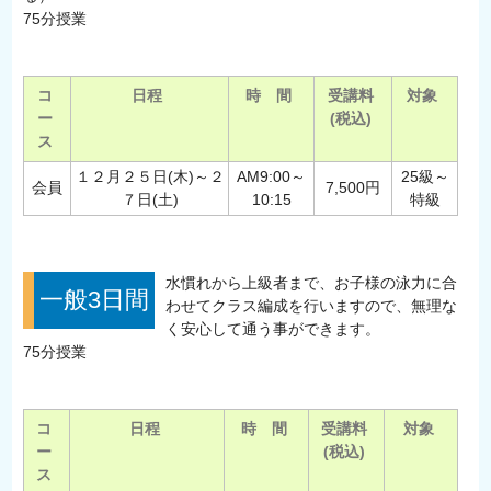
75分授業
コ
日程
時 間
受講料
対象
ー
(税込)
ス
１２月２５日(木)～２
AM9:00～
25級～
会員
7,500円
７日(土)
10:15
特級
水慣れから上級者まで、お子様の泳力に合
一般3日間
わせてクラス編成を行いますので、無理な
く安心して通う事ができます。
75分授業
コ
日程
時 間
受講料
対象
ー
(税込)
ス