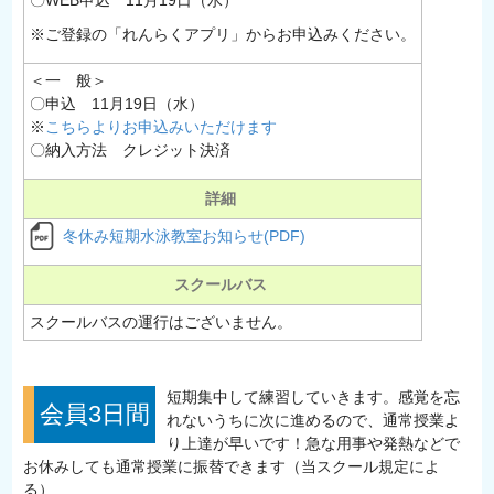
※ご登録の「れんらくアプリ」からお申込みください。
＜一 般＞
〇申込 11月19日（水）
※
こちらよりお申込みいただけます
〇納入方法 クレジット決済
詳細
冬休み短期水泳教室お知らせ(PDF)
スクールバス
スクールバスの運行はございません。
短期集中して練習していきます。感覚を忘
会員3日間
れないうちに次に進めるので、通常授業よ
り上達が早いです！急な用事や発熱などで
お休みしても通常授業に振替できます（当スクール規定によ
る）