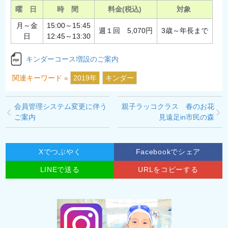
曜 日
時 間
料金(税込)
対象
月～金
15:00～15:45
週１回 5,070円
3歳～年長まで
日
12:45～13:30
キンダーコース増設のご案内
関連キーワード »
2019年
キンダー
会員管理システム変更に伴う
親子ラッコクラス 春のお花
ご案内
見遠足in市民の森
Xでつぶやく
Facebookでシェア
LINEで送る
URLをコピーする