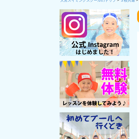
大宮スイミングスクールのトップ
>
３校共通
>