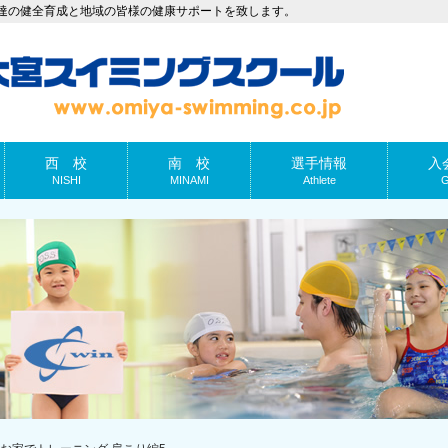
達の健全育成と地域の皆様の健康サポートを致します。
西 校
南 校
選手情報
入
NISHI
MINAMI
Athlete