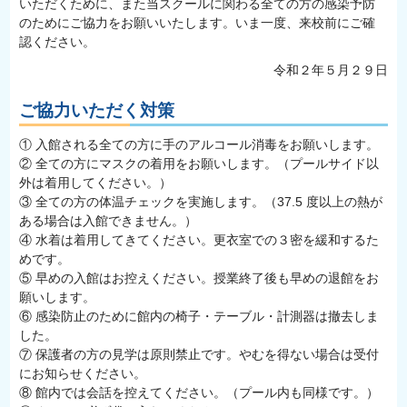
いただくために、また当スクールに関わる全ての方の感染予防
のためにご協力をお願いいたします。いま一度、来校前にご確
認ください。
令和２年５月２９日
ご協力いただく対策
① 入館される全ての方に手のアルコール消毒をお願いします。
② 全ての方にマスクの着用をお願いします。（プールサイド以
外は着用してください。）
③ 全ての方の体温チェックを実施します。（37.5 度以上の熱が
ある場合は入館できません。）
④ 水着は着用してきてください。更衣室での３密を緩和するた
めです。
⑤ 早めの入館はお控えください。授業終了後も早めの退館をお
願いします。
⑥ 感染防止のために館内の椅子・テーブル・計測器は撤去しま
した。
⑦ 保護者の方の見学は原則禁止です。やむを得ない場合は受付
にお知らせください。
⑧ 館内では会話を控えてください。（プール内も同様です。）