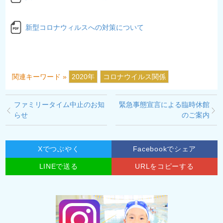
新型コロナウィルスへの対策について
関連キーワード »
2020年
コロナウイルス関係
ファミリータイム中止のお知
緊急事態宣言による臨時休館
らせ
のご案内
Xでつぶやく
Facebookでシェア
LINEで送る
URLをコピーする