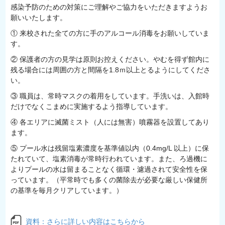
感染予防のための対策にご理解やご協力をいただきますようお
願いいたします。
① 来校された全ての方に手のアルコール消毒をお願いしていま
す。
② 保護者の方の見学は原則お控えください。やむを得ず館内に
残る場合には周囲の方と間隔を1.8ｍ以上とるようにしてくださ
い。
③ 職員は、常時マスクの着用をしています。手洗いは、入館時
だけでなくこまめに実施するよう指導しています。
④ 各エリアに滅菌ミスト（人には無害）噴霧器を設置してあり
ます。
⑤ プール水は残留塩素濃度を基準値以内（0.4mg/L 以上）に保
たれていて、塩素消毒が常時行われています。また、ろ過機に
よりプールの水は留まることなく循環・濾過されて安全性を保
っています。（平常時でも多くの菌除去が必要な厳しい保健所
の基準を毎月クリアしています。）
資料：さらに詳しい内容はこちらから