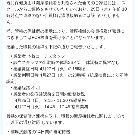
既に保健所より濃厚接触者と判断された全てのご家庭には 、ス
クールからご連絡をさせていただいており、29日（木）午前 10
時時点で連絡のない会員様は濃厚接触者には該当いたしませ
ん。
尚、管轄の保健所の指示により、濃厚接触の会員様及び職員に
つきましてはPCR検査を受けることになっています。
感染した職員の経緯を下記の通りご報告いたします。
• 感染者 本校コーチスタッフ
• 該当スタッフの出勤時の体温36.4℃ 体調特に異常なし
• 感染発症日時 4月27日（火）の18時頃
• 感染判明日時 4月27日（火）の20時頃（抗原検査により即時
認定）
• 感染経路 不明
• 感染者の発症確認前２日間の勤務状況
4月25日（日） 9:15～11:30 指導業務
4月27日（火） 14:45～17:45 指導業務
管轄の保健所と連携を取り、職員の濃厚接触者に関しましては
、以下の通り対応 しています。
・濃厚接触者の14日間の自宅待機