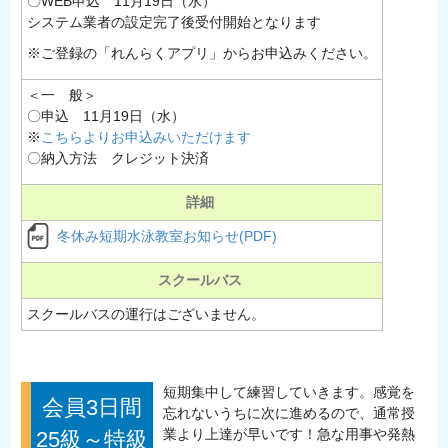
〇WEB申込 11月19日（水）
システム業者の設定完了後受付開始となります
※ご登録の「れんらくアプリ」からお申込みください。
＜一 般＞
〇申込 11月19日（水）
※
こちらよりお申込みいただけます
〇納入方法 クレジット決済
詳細
冬休み短期水泳教室お知らせ(PDF)
スクールバス
スクールバスの運行はございません。
短期集中して練習していきます。感覚を
会員3日間
忘れないうちに次に進めるので、通常授
業より上達が早いです！急な用事や発熱
25級～特級