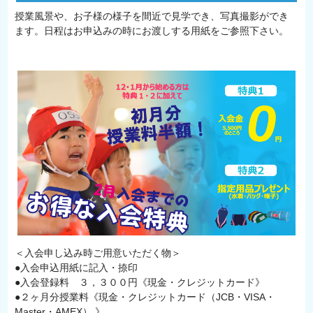
授業風景や、お子様の様子を間近で見学でき、写真撮影ができ
ます。日程はお申込みの時にお渡しする用紙をご参照下さい。
＜入会申し込み時ご用意いただく物＞
●入会申込用紙に記入・捺印
●入会登録料 ３，３００円《現金・クレジットカード》
●２ヶ月分授業料《現金・クレジットカード（JCB・VISA・
Master・AMEX） 》