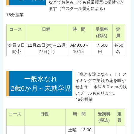
などでお休みしても通常授業に振替でき
ます（当スクール規定による）
75分授業
コース
日程
時 間
受講料
定
(税込)
員
会員３日
12月25日(木)～12月
AM9:00～
7,500
各60
間①
27日(土)
10:15
円
名
「水と友達になる」！！ ス
一般水なれ
イミングで笑顔の花を咲か
せよう！ 水深８０ｃｍの浅
2歳6か月～未就学児
いプールもあります。
45分授業
コース
日程
時 間
受講料
定
(税込)
員
土曜 13:00