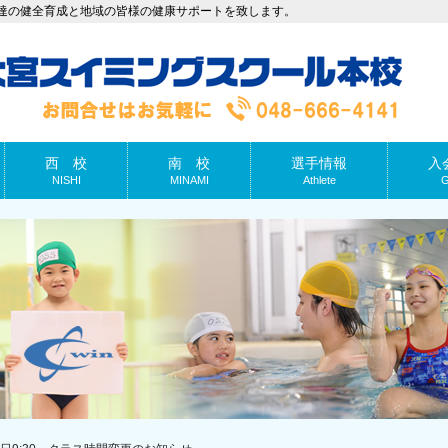
達の健全育成と地域の皆様の健康サポートを致します。
西 校
南 校
選手情報
入
NISHI
MINAMI
Athlete