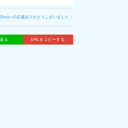
25m)への応援ありがとうございました
で送る
URLをコピーする