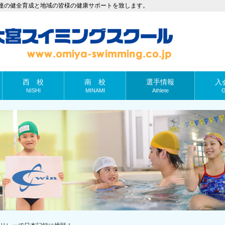
達の健全育成と地域の皆様の健康サポートを致します。
西 校
南 校
選手情報
入
NISHI
MINAMI
Athlete