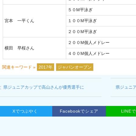
５０M平泳ぎ
宮本 一平くん
１００M平泳ぎ
２００M平泳ぎ
２００M個人メドレー
横田 早桜さん
４００M個人メドレー
関連キーワード »
2017年
ジャパンオープン
県ジュニアカップで高山さんが優秀選手に
県ジュニ
Xでつぶやく
Facebookでシェア
LINE