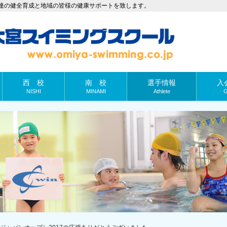
達の健全育成と地域の皆様の健康サポートを致します。
西 校
南 校
選手情報
入
NISHI
MINAMI
Athlete