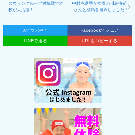
スウィングループ対抗戦で本
中村克選手が女優の川島海荷
校が大活躍！
さんと結婚を発表しました!!
Xでつぶやく
Facebookでシェア
LINEで送る
URLをコピーする