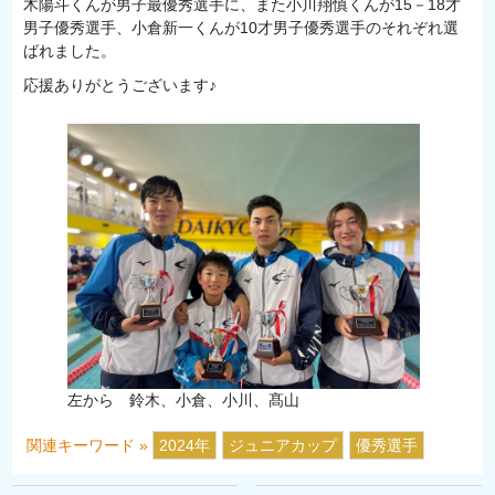
木陽斗くんが男子最優秀選手に、また小川翔慎くんが15－18才
男子優秀選手、小倉新一くんが10才男子優秀選手のそれぞれ選
ばれました。
応援ありがとうございます♪
左から 鈴木、小倉、小川、髙山
関連キーワード »
2024年
ジュニアカップ
優秀選手