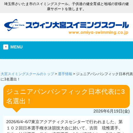
埼玉県さいたま市のスイミングスクール。子供達の健全育成と地域の皆様の健
康サポートを致します。
MENU
大宮スイミングスクールのトップ
>
選手情報
>
ジュニアパンパシフィック日本代表
に3名選出！
ジュニアパンパシフィック日本代表に3
名選出！
2026年6月19日(金)
2026/6/4~6/7東京アクアティクスセンターで行われました、第
１０２回日本選手権水泳競技大会に於いて、吉田 琉惟選手、