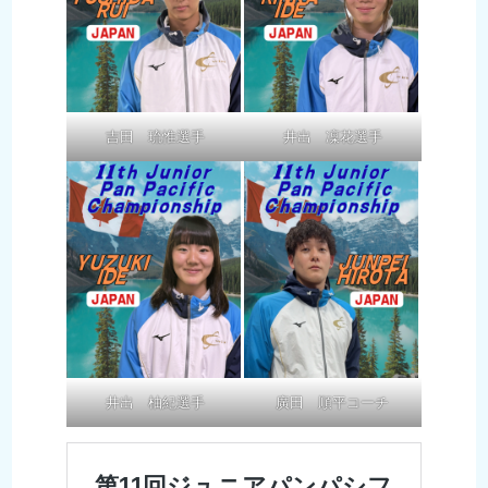
吉田 琉惟選手
井出 凜花選手
井出 柚紀選手
廣田 順平コーチ